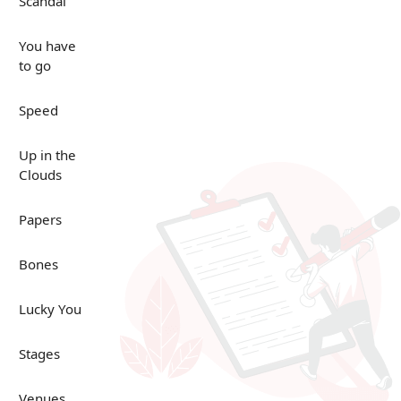
Scandal
You have
to go
Speed
Up in the
Clouds
Papers
Bones
Lucky You
Stages
Venues