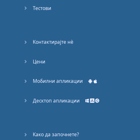
Again
Тестови
Bearing
Information
What the
Контактирајте нѐ
Devil
Цени
Two For
You
Мобилни апликации
At the
End of
the Day
Десктоп апликации
(1)
At the
End of
Како да започнете?
the Day