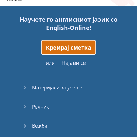
Trains
Научете го англискиот јазик со
English-Online
!
Bite, Bit,
Bitten
Креирај сметка
Issues
Најави се
или
What a
Cracker
Материјали за учење
Lunch is
served
Речник
Dry as
you like
Вежби
Back