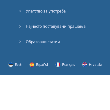
(2)
Упатство за употреба
At the
End of
the Day
Најчесто поставувани прашања
(3)
Образовни статии
At the
End of
the Day
(4)
Eesti
Español
Français
Hrvatski
GMAT
Verbal
Lietuvių
Latviešu
Slovenščina
Srpski
Quiz
GMAT
Svenska
Suomi
Українська
Vocabulary