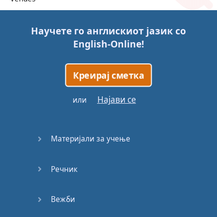
Trains
Научете го англискиот јазик со
English-Online
!
Bite, Bit,
Bitten
Креирај сметка
Issues
Најави се
или
What a
Cracker
Материјали за учење
Lunch is
served
Речник
Dry as
you like
Вежби
Back