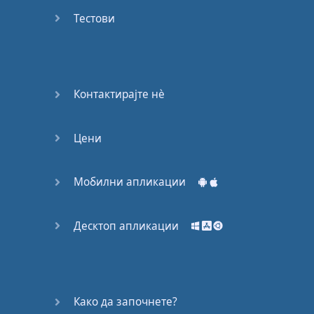
Again
Тестови
Bearing
Information
What the
Контактирајте нѐ
Devil
Цени
Two For
You
Мобилни апликации
At the
End of
the Day
Десктоп апликации
(1)
At the
End of
Како да започнете?
the Day