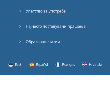
(2)
Упатство за употреба
At the
End of
the Day
Најчесто поставувани прашања
(3)
Образовни статии
At the
End of
the Day
(4)
Eesti
Español
Français
Hrvatski
GMAT
Verbal
Lietuvių
Latviešu
Slovenščina
Srpski
Quiz
GMAT
Svenska
Suomi
Українська
Vocabulary