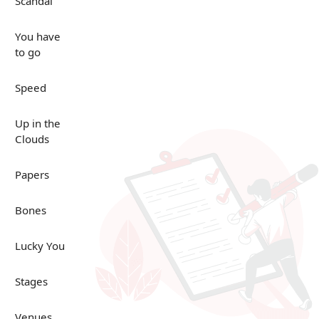
Scandal
You have
to go
Speed
Up in the
Clouds
Papers
Bones
Lucky You
Stages
Venues