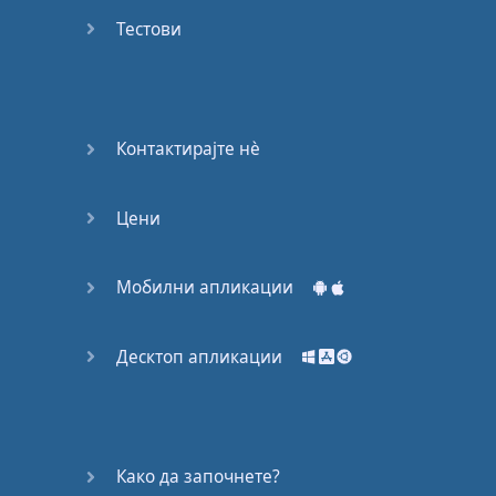
Again
Тестови
Bearing
Information
What the
Контактирајте нѐ
Devil
Цени
Two For
You
Мобилни апликации
At the
End of
the Day
Десктоп апликации
(1)
At the
End of
Како да започнете?
the Day