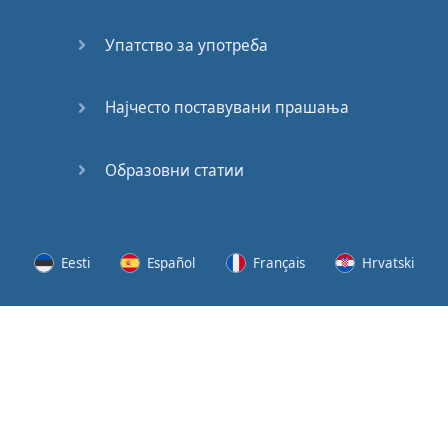
(2)
Упатство за употреба
At the
End of
the Day
Најчесто поставувани прашања
(3)
Образовни статии
At the
End of
the Day
(4)
Eesti
Español
Français
Hrvatski
GMAT
Verbal
Lietuvių
Latviešu
Slovenščina
Srpski
Quiz
GMAT
Svenska
Suomi
Українська
Vocabulary