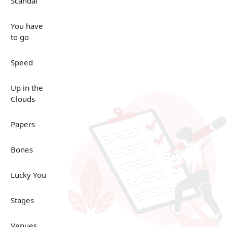
Scandal
You have
to go
Speed
Up in the
Clouds
Papers
Bones
Lucky You
Stages
Venues