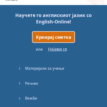
Trains
Научете го англискиот јазик со
English-Online
!
Bite, Bit,
Bitten
Креирај сметка
Issues
Најави се
или
What a
Cracker
Материјали за учење
Lunch is
served
Речник
Dry as
you like
Вежби
Back