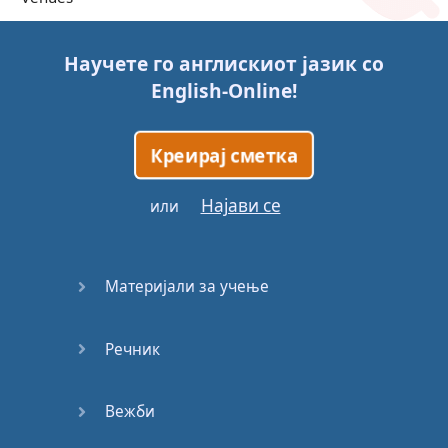
Trains
Научете го англискиот јазик со
English-Online
!
Bite, Bit,
Bitten
Креирај сметка
Issues
Најави се
или
What a
Cracker
Материјали за учење
Lunch is
served
Речник
Dry as
you like
Вежби
Back