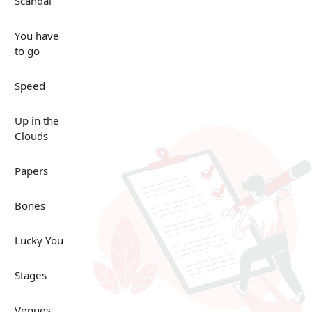
Scandal
You have
to go
Speed
Up in the
Clouds
Papers
Bones
Lucky You
Stages
Venues