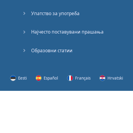
(2)
Упатство за употреба
At the
End of
the Day
Најчесто поставувани прашања
(3)
Образовни статии
At the
End of
the Day
(4)
Eesti
Español
Français
Hrvatski
GMAT
Verbal
Lietuvių
Latviešu
Slovenščina
Srpski
Quiz
GMAT
Svenska
Suomi
Українська
Vocabulary