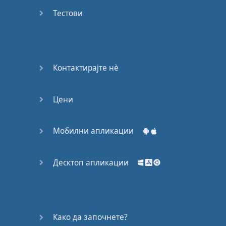
Again
Тестови
Bearing
Information
What the
Контактирајте нѐ
Devil
Цени
Two For
You
Мобилни апликации
At the
End of
the Day
Десктоп апликации
(1)
At the
End of
Како да започнете?
the Day