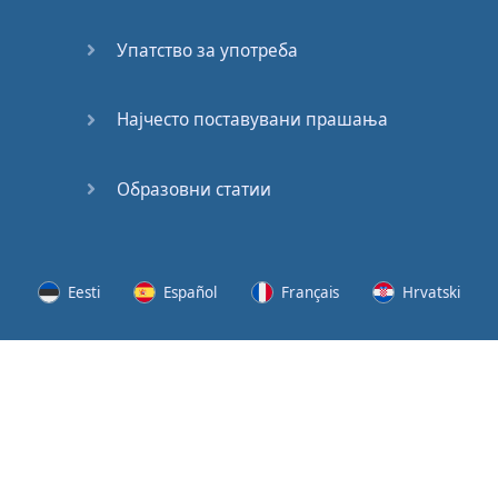
(2)
Упатство за употреба
At the
End of
the Day
Најчесто поставувани прашања
(3)
Образовни статии
At the
End of
the Day
(4)
Eesti
Español
Français
Hrvatski
GMAT
Verbal
Lietuvių
Latviešu
Slovenščina
Srpski
Quiz
GMAT
Svenska
Suomi
Українська
Vocabulary