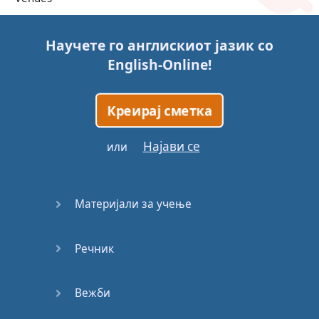
Trains
Научете го англискиот јазик со
English-Online
!
Bite, Bit,
Bitten
Креирај сметка
Issues
Најави се
или
What a
Cracker
Материјали за учење
Lunch is
served
Речник
Dry as
you like
Вежби
Back