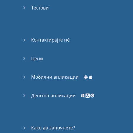
Again
Тестови
Bearing
Information
What the
Контактирајте нѐ
Devil
Цени
Two For
You
Мобилни апликации
At the
End of
the Day
Десктоп апликации
(1)
At the
End of
Како да започнете?
the Day