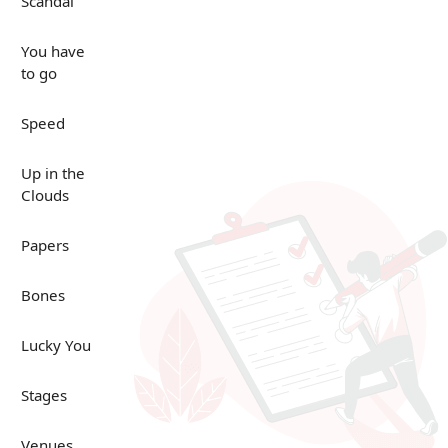
Scandal
You have
to go
Speed
Up in the
Clouds
Papers
Bones
Lucky You
Stages
Venues