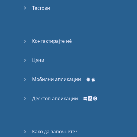
Again
Тестови
Bearing
Information
What the
Контактирајте нѐ
Devil
Цени
Two For
You
Мобилни апликации
At the
End of
the Day
Десктоп апликации
(1)
At the
End of
Како да започнете?
the Day