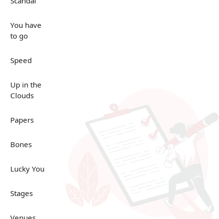
Scandal
You have
to go
Speed
Up in the
Clouds
Papers
Bones
Lucky You
Stages
Venues