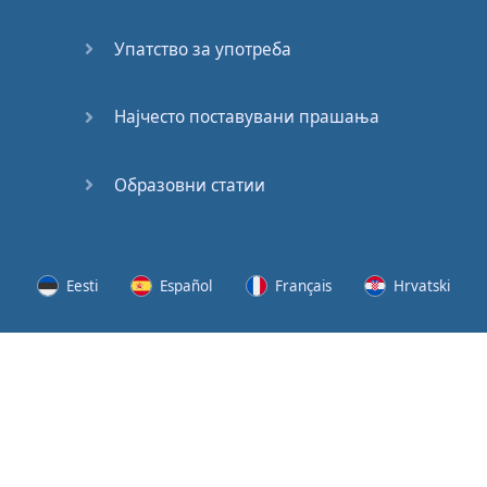
(2)
Упатство за употреба
At the
End of
the Day
Најчесто поставувани прашања
(3)
Образовни статии
At the
End of
the Day
(4)
Eesti
Español
Français
Hrvatski
GMAT
Verbal
Lietuvių
Latviešu
Slovenščina
Srpski
Quiz
GMAT
Svenska
Suomi
Українська
Vocabulary