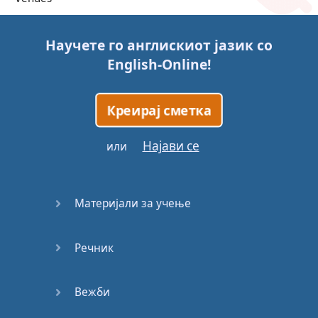
Trains
Научете го англискиот јазик со
English-Online
!
Bite, Bit,
Bitten
Креирај сметка
Issues
Најави се
или
What a
Cracker
Материјали за учење
Lunch is
served
Речник
Dry as
you like
Вежби
Back