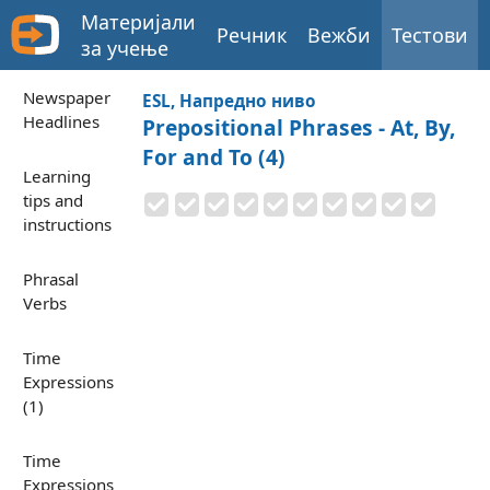
Материјали
Речник
Вежби
Тестови
за учење
Newspaper
ESL, Напредно ниво
Headlines
Prepositional Phrases - At, By,
For and To (4)
Learning
tips and
instructions
Phrasal
Verbs
Time
Expressions
(1)
Time
Expressions