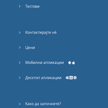
Again
Тестови
Bearing
Information
What the
Контактирајте нѐ
Devil
Цени
Two For
You
Мобилни апликации
At the
End of
the Day
Десктоп апликации
(1)
At the
End of
Како да започнете?
the Day