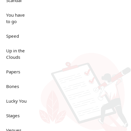
Scandal
You have
to go
Speed
Up in the
Clouds
Papers
Bones
Lucky You
Stages
Venues