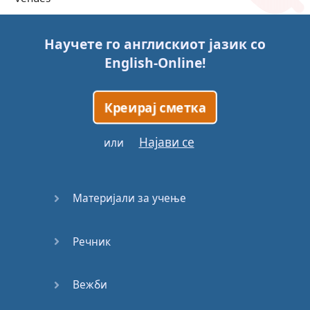
Trains
Научете го англискиот јазик со
English-Online
!
Bite, Bit,
Bitten
Креирај сметка
Issues
Најави се
или
What a
Cracker
Материјали за учење
Lunch is
served
Речник
Dry as
you like
Вежби
Back