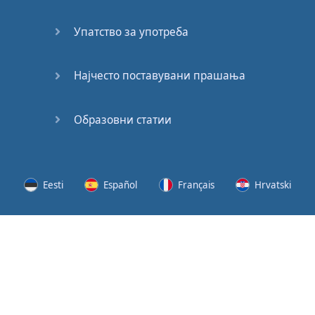
(2)
Упатство за употреба
At the
End of
the Day
Најчесто поставувани прашања
(3)
Образовни статии
At the
End of
the Day
(4)
Eesti
Español
Français
Hrvatski
GMAT
Verbal
Lietuvių
Latviešu
Slovenščina
Srpski
Quiz
GMAT
Svenska
Suomi
Українська
Vocabulary