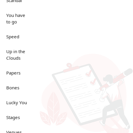
Scandal
You have
to go
Speed
Up in the
Clouds
Papers
Bones
Lucky You
Stages
Venues