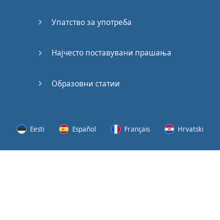
(2)
Упатство за употреба
At the
End of
the Day
Најчесто поставувани прашања
(3)
Образовни статии
At the
End of
the Day
(4)
Eesti
Español
Français
Hrvatski
GMAT
Verbal
Lietuvių
Latviešu
Slovenščina
Srpski
Quiz
GMAT
Svenska
Suomi
Українська
Vocabulary