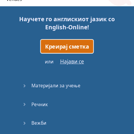
Trains
Научете го англискиот јазик со
English-Online
!
Bite, Bit,
Bitten
Креирај сметка
Issues
Најави се
или
What a
Cracker
Материјали за учење
Lunch is
served
Речник
Dry as
you like
Вежби
Back