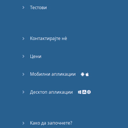
Again
Тестови
Bearing
Information
What the
Контактирајте нѐ
Devil
Цени
Two For
You
Мобилни апликации
At the
End of
the Day
Десктоп апликации
(1)
At the
End of
Како да започнете?
the Day