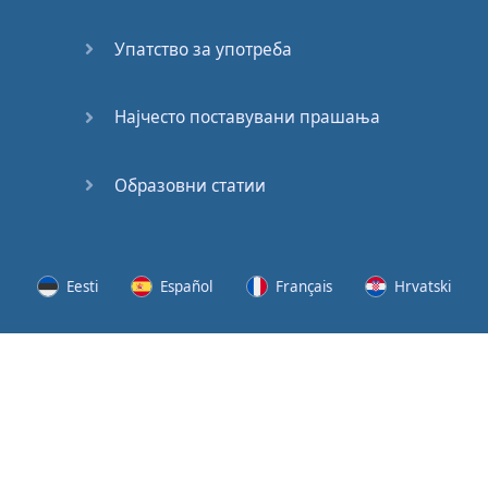
(2)
Упатство за употреба
At the
End of
the Day
Најчесто поставувани прашања
(3)
Образовни статии
At the
End of
the Day
(4)
Eesti
Español
Français
Hrvatski
GMAT
Verbal
Lietuvių
Latviešu
Slovenščina
Srpski
Quiz
GMAT
Svenska
Suomi
Українська
Vocabulary