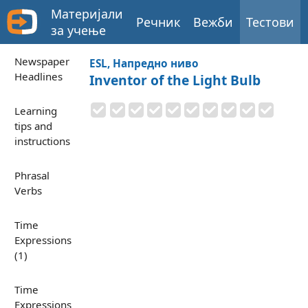
Материјали
Речник
Вежби
Тестови
за учење
Newspaper
ESL, Напредно ниво
Headlines
Inventor of the Light Bulb
Learning
tips and
instructions
Phrasal
Verbs
Time
Expressions
(1)
Time
Expressions