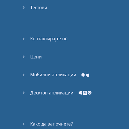
Again
Тестови
Bearing
Information
What the
Контактирајте нѐ
Devil
Цени
Two For
You
Мобилни апликации
At the
End of
the Day
Десктоп апликации
(1)
At the
End of
Како да започнете?
the Day