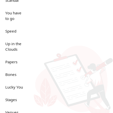
Scandal
You have
to go
Speed
Up in the
Clouds
Papers
Bones
Lucky You
Stages
Venues