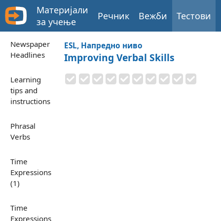
Материјали
Речник
Вежби
Тестови
за учење
Newspaper
ESL, Напредно ниво
Headlines
Improving Verbal Skills
Learning
tips and
instructions
Phrasal
Verbs
Time
Expressions
(1)
Time
Expressions