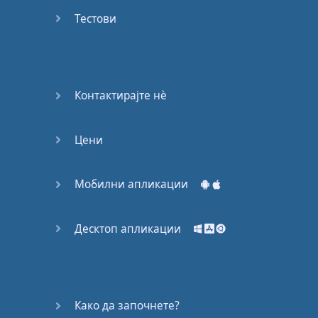
Again
Тестови
Bearing
Information
What the
Контактирајте нѐ
Devil
Цени
Two For
You
Мобилни апликации
At the
End of
the Day
Десктоп апликации
(1)
At the
End of
Како да започнете?
the Day