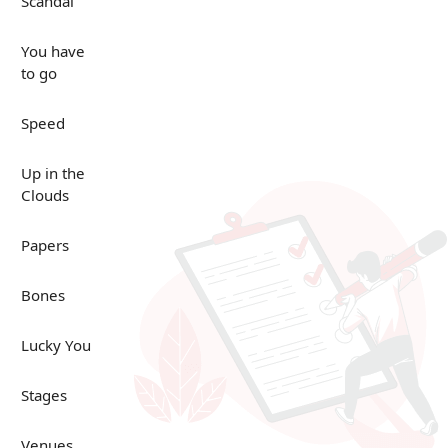
Scandal
You have
to go
Speed
Up in the
Clouds
Papers
Bones
Lucky You
Stages
Venues