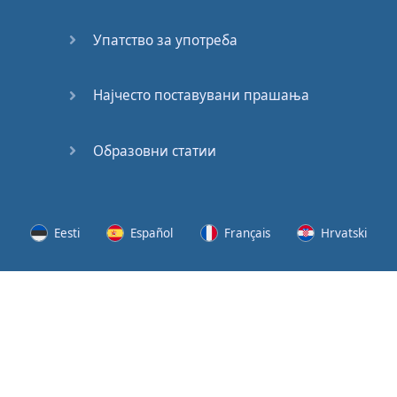
(2)
Упатство за употреба
At the
End of
the Day
Најчесто поставувани прашања
(3)
Образовни статии
At the
End of
the Day
(4)
Eesti
Español
Français
Hrvatski
GMAT
Verbal
Lietuvių
Latviešu
Slovenščina
Srpski
Quiz
GMAT
Svenska
Suomi
Українська
Vocabulary