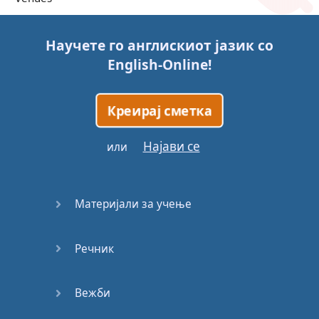
Trains
Научете го англискиот јазик со
English-Online
!
Bite, Bit,
Bitten
Креирај сметка
Issues
Најави се
или
What a
Cracker
Материјали за учење
Lunch is
served
Речник
Dry as
you like
Вежби
Back