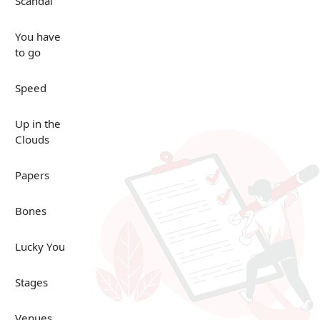
Scandal
You have
to go
Speed
Up in the
Clouds
Papers
Bones
Lucky You
Stages
Venues