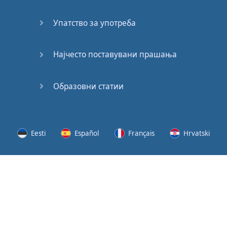
(2)
Упатство за употреба
At the
End of
the Day
Најчесто поставувани прашања
(3)
Образовни статии
At the
End of
the Day
(4)
Eesti
Español
Français
Hrvatski
GMAT
Verbal
Lietuvių
Latviešu
Slovenščina
Srpski
Quiz
GMAT
Svenska
Suomi
Українська
Vocabulary