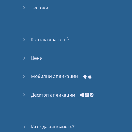
Again
Тестови
Bearing
Information
What the
Контактирајте нѐ
Devil
Цени
Two For
You
Мобилни апликации
At the
End of
the Day
Десктоп апликации
(1)
At the
End of
Како да започнете?
the Day