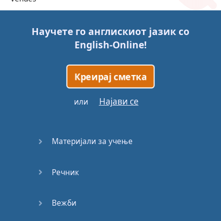
Trains
Научете го англискиот јазик со
English-Online
!
Bite, Bit,
Bitten
Креирај сметка
Issues
Најави се
или
What a
Cracker
Материјали за учење
Lunch is
served
Речник
Dry as
you like
Вежби
Back