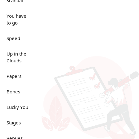
Scandal
You have
to go
Speed
Up in the
Clouds
Papers
Bones
Lucky You
Stages
Venues