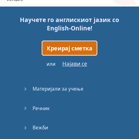
Trains
Научете го англискиот јазик со
English-Online
!
Bite, Bit,
Bitten
Креирај сметка
Issues
Најави се
или
What a
Cracker
Материјали за учење
Lunch is
served
Речник
Dry as
you like
Вежби
Back