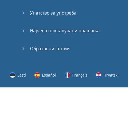
(2)
Упатство за употреба
At the
End of
the Day
Најчесто поставувани прашања
(3)
Образовни статии
At the
End of
the Day
(4)
Eesti
Español
Français
Hrvatski
GMAT
Verbal
Lietuvių
Latviešu
Slovenščina
Srpski
Quiz
GMAT
Svenska
Suomi
Українська
Vocabulary