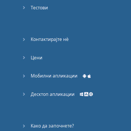
Again
Тестови
Bearing
Information
What the
Контактирајте нѐ
Devil
Цени
Two For
You
Мобилни апликации
At the
End of
the Day
Десктоп апликации
(1)
At the
End of
Како да започнете?
the Day