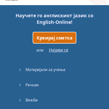
Trains
Научете го англискиот јазик со
English-Online
!
Bite, Bit,
Bitten
Креирај сметка
Issues
Најави се
или
What a
Cracker
Материјали за учење
Lunch is
served
Речник
Dry as
you like
Вежби
Back