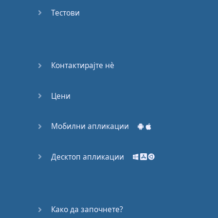
Again
Тестови
Bearing
Information
What the
Контактирајте нѐ
Devil
Цени
Two For
You
Мобилни апликации
At the
End of
the Day
Десктоп апликации
(1)
At the
End of
Како да започнете?
the Day