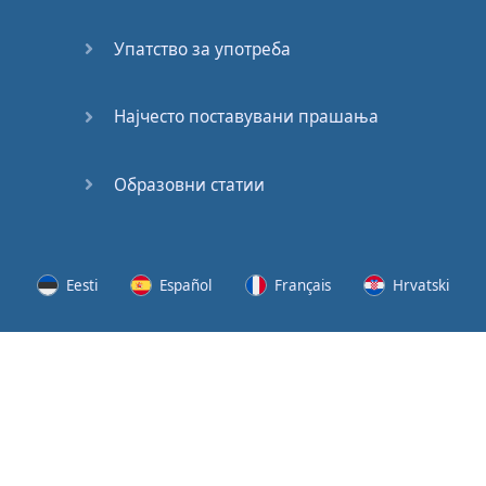
(2)
Упатство за употреба
At the
End of
the Day
Најчесто поставувани прашања
(3)
Образовни статии
At the
End of
the Day
(4)
Eesti
Español
Français
Hrvatski
GMAT
Verbal
Lietuvių
Latviešu
Slovenščina
Srpski
Quiz
GMAT
Svenska
Suomi
Українська
Vocabulary