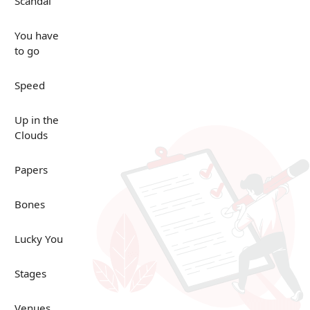
Scandal
You have
to go
Speed
Up in the
Clouds
Papers
Bones
Lucky You
Stages
Venues