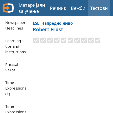
Материјали
Речник
Вежби
Тестови
за учење
Newspaper
ESL, Напредно ниво
Headlines
Robert Frost
Learning
tips and
instructions
Phrasal
Verbs
Time
Expressions
(1)
Time
Expressions