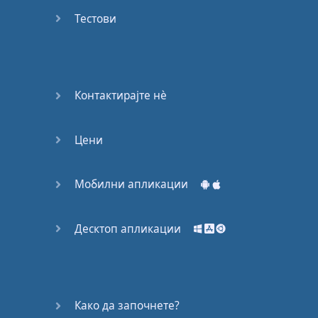
Again
Тестови
Bearing
Information
What the
Контактирајте нѐ
Devil
Цени
Two For
You
Мобилни апликации
At the
End of
the Day
Десктоп апликации
(1)
At the
End of
Како да започнете?
the Day