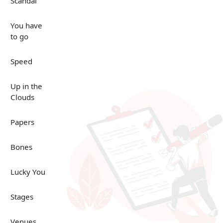
Scandal
You have
to go
Speed
Up in the
Clouds
Papers
Bones
Lucky You
Stages
Venues