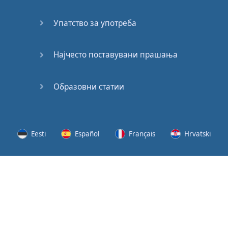
(2)
Упатство за употреба
At the
End of
the Day
Најчесто поставувани прашања
(3)
Образовни статии
At the
End of
the Day
(4)
Eesti
Español
Français
Hrvatski
GMAT
Verbal
Lietuvių
Latviešu
Slovenščina
Srpski
Quiz
GMAT
Svenska
Suomi
Українська
Vocabulary