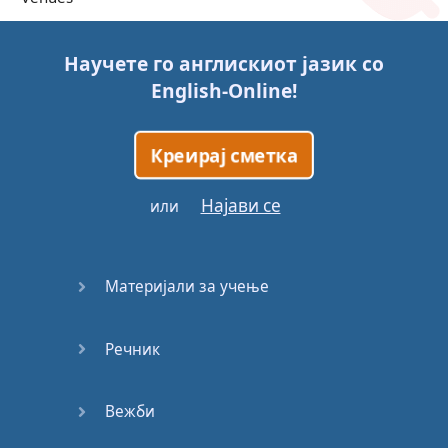
Trains
Научете го англискиот јазик со
English-Online
!
Bite, Bit,
Bitten
Креирај сметка
Issues
Најави се
или
What a
Cracker
Материјали за учење
Lunch is
served
Речник
Dry as
you like
Вежби
Back