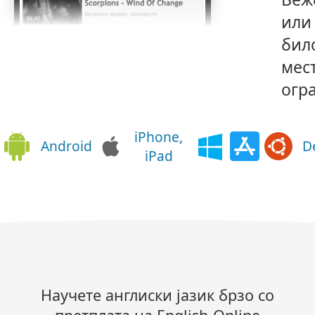
или
бил
мест
огр
iPhone,
Android
D
iPad
Научете англиски јазик брзо со