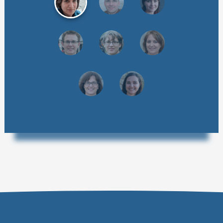
Ако ви треба помош или имате какви било
прашања, ве молиме контактирајте нѐ:
info@english-online.mk