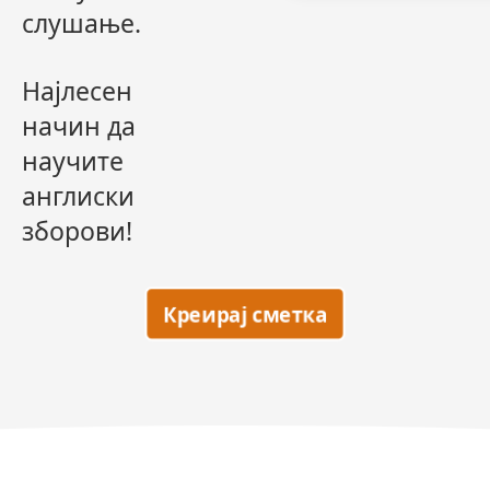
слушање.
Најлесен
начин да
научите
англиски
зборови!
Креирај сметка