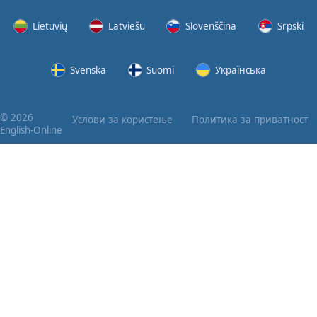
Lietuvių
Latviešu
Slovenščina
Srpski
Svenska
Suomi
Українська
© 2026
Услови за користење
Политика за приватност
English-Online