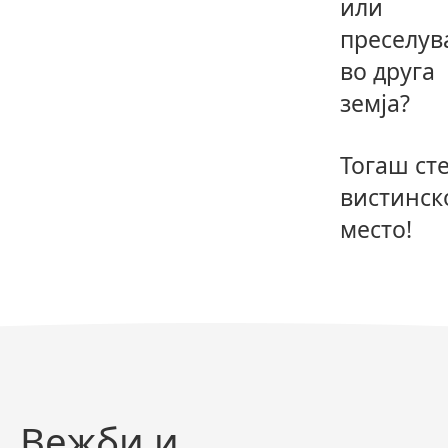
или
преселув
во друга
земја?
Тогаш сте
вистинск
место!
Вежби и