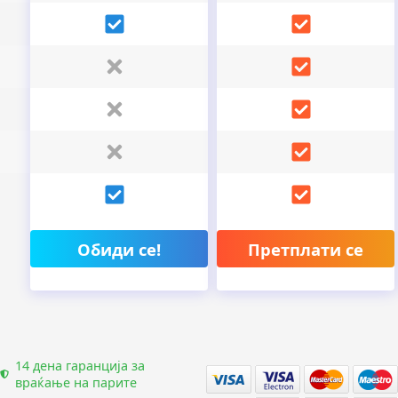
Обиди се!
Претплати се
14 дена гаранција за
враќање на парите