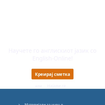
Научете го англискиот јазик со
English-Online
!
Креирај сметка
Најави се
или
Материјали за учење