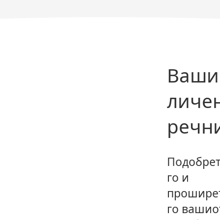
Ваши
личе
речн
Подобре
го и
прошире
го вашио