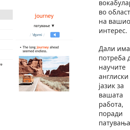
вокабула
во облас
на вашио
интерес.
Дали има
потреба 
научите
англиски
јазик за
вашата
работа,
поради
патувањ