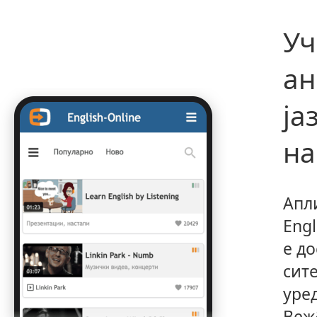
Уч
ан
ја
на
Апл
Engl
е до
сит
уре
Веж