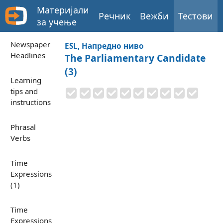
Материјали
Речник
Вежби
Тестови
за учење
Newspaper
ESL, Напредно ниво
Headlines
The Parliamentary Candidate
(3)
Learning
tips and
instructions
Phrasal
Verbs
Time
Expressions
(1)
Time
Expressions