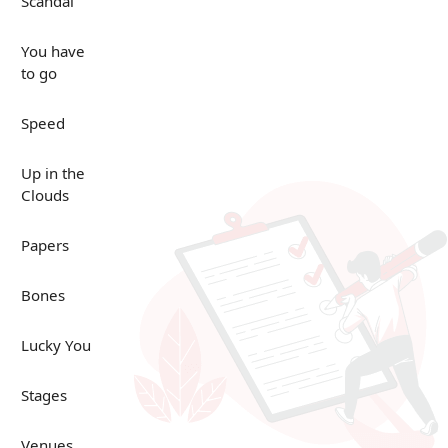
Scandal
You have
to go
Speed
Up in the
Clouds
Papers
Bones
Lucky You
Stages
Venues