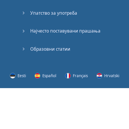
(2)
Упатство за употреба
At the
End of
the Day
Најчесто поставувани прашања
(3)
Образовни статии
At the
End of
the Day
(4)
Eesti
Español
Français
Hrvatski
GMAT
Verbal
Lietuvių
Latviešu
Slovenščina
Srpski
Quiz
GMAT
Svenska
Suomi
Українська
Vocabulary