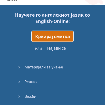
Trains
Научете го англискиот јазик со
English-Online
!
Bite, Bit,
Bitten
Креирај сметка
Issues
Најави се
или
What a
Cracker
Материјали за учење
Lunch is
served
Речник
Dry as
you like
Вежби
Back