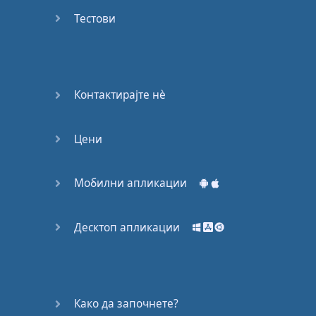
Again
Тестови
Bearing
Information
What the
Контактирајте нѐ
Devil
Цени
Two For
You
Мобилни апликации
At the
End of
the Day
Десктоп апликации
(1)
At the
End of
Како да започнете?
the Day