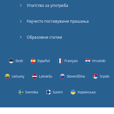
Упатство за употреба
Најчесто поставувани прашања
Образовни статии
Eesti
Español
Français
Hrvatski
Lietuvių
Latviešu
Slovenščina
Srpski
Svenska
Suomi
Українська
© 2026
Услови за користење
Политика за приватност
English-Online