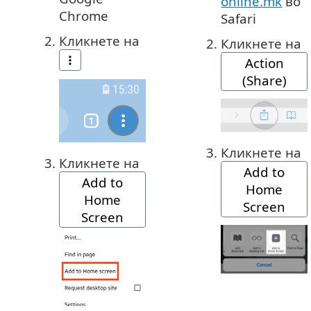
online.mk
во
Chrome
Safari
Кликнете на
Кликнете на
Action
(Share)
Кликнете на
Кликнете на
Add to
Add to
Home
Home
Screen
Screen