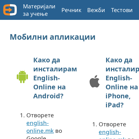
Материјали
Речник
Вежби
Тестови
за учење
Мобилни апликации
Како да
Како да
инсталирам
инстали
English-
English-
Online на
Online на
Android?
iPhone,
iPad?
Отворете
english-
Отворете
online.mk
во
english-
Google