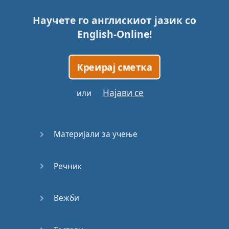
Научете го англискиот јазик со
English-Online
!
Креирај сметка
Најави се
или
Материјали за учење
Речник
Вежби