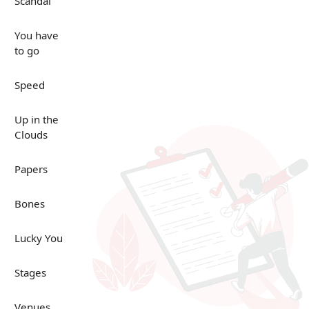
Scandal
You have
to go
Speed
Up in the
Clouds
Papers
Bones
Lucky You
Stages
Venues