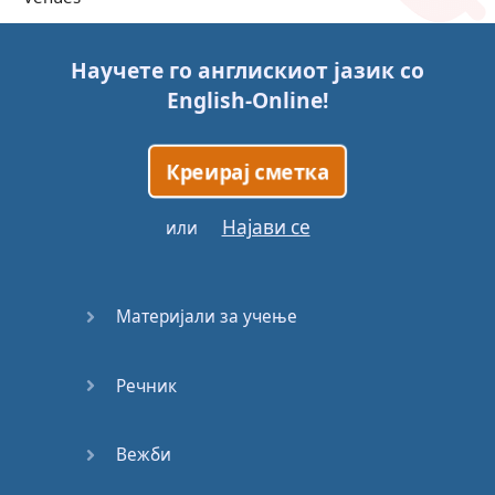
Trains
Научете го англискиот јазик со
English-Online
!
Bite, Bit,
Bitten
Креирај сметка
Issues
Најави се
или
What a
Cracker
Материјали за учење
Lunch is
served
Речник
Dry as
you like
Вежби
Back