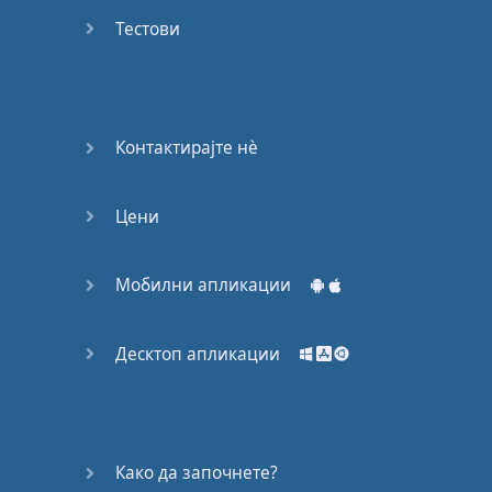
Again
Тестови
Bearing
Information
What the
Контактирајте нѐ
Devil
Цени
Two For
You
Мобилни апликации
At the
End of
the Day
Десктоп апликации
(1)
At the
End of
Како да започнете?
the Day