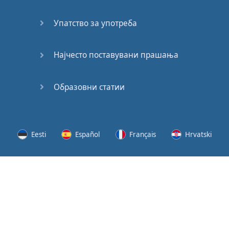
(2)
Упатство за употреба
At the
End of
the Day
Најчесто поставувани прашања
(3)
Образовни статии
At the
End of
the Day
(4)
Eesti
Español
Français
Hrvatski
GMAT
Verbal
Lietuvių
Latviešu
Slovenščina
Srpski
Quiz
GMAT
Svenska
Suomi
Українська
Vocabulary