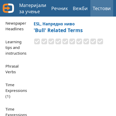
Материјали
Речник
Вежби
Тестови
за учење
Newspaper
ESL, Напредно ниво
Headlines
'Bull' Related Terms
Learning
tips and
instructions
Phrasal
Verbs
Time
Expressions
(1)
Time
Expressions