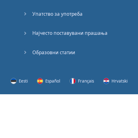
62
Упатство за употреба
63
64
Најчесто поставувани прашања
65
Образовни статии
66
67
Eesti
Español
Français
Hrvatski
68
Lietuvių
Latviešu
Slovenščina
Srpski
69
Svenska
Suomi
Українська
70