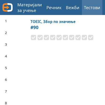
Материјали
Речник
Вежби
Тестови
за учење
1
TOEIC, Збор по значење
#90
2
3
4
5
6
7
8