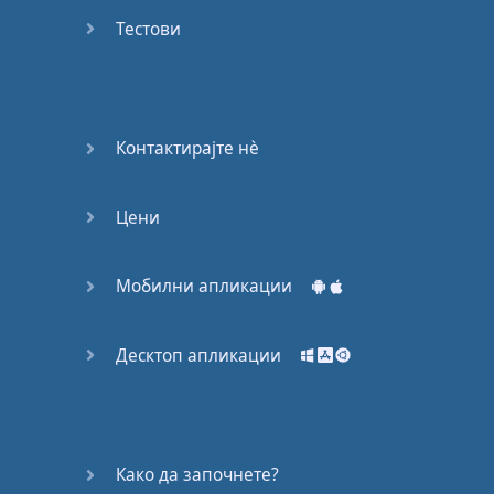
53
Тестови
54
55
Контактирајте нѐ
56
Цени
57
58
Мобилни апликации
59
Десктоп апликации
60
61
Како да започнете?