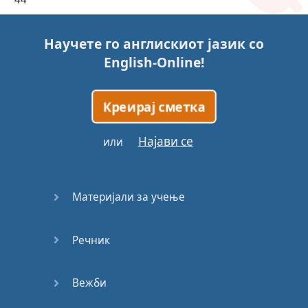
45
Научете го англискиот јазик со
English-Online
!
46
47
Креирај сметка
48
Најави се
или
49
Материјали за учење
50
Речник
51
52
Вежби