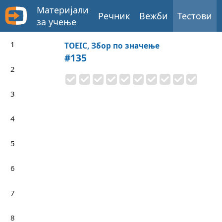
Материјали
Речник
Вежби
Тестови
за учење
1
TOEIC, Збор по значење
#135
2
3
4
5
6
7
8