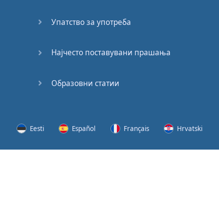
62
Упатство за употреба
63
64
Најчесто поставувани прашања
65
Образовни статии
66
67
Eesti
Español
Français
Hrvatski
68
Lietuvių
Latviešu
Slovenščina
Srpski
69
Svenska
Suomi
Українська
70