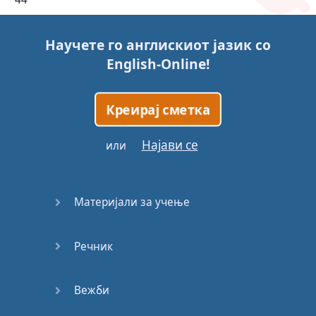
45
Научете го англискиот јазик со
English-Online
!
46
47
Креирај сметка
48
Најави се
или
49
Материјали за учење
50
Речник
51
52
Вежби