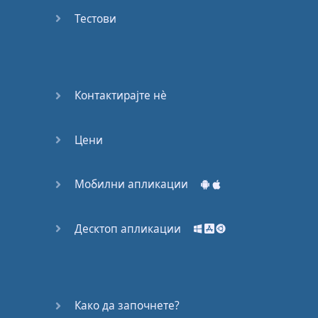
53
Тестови
54
55
Контактирајте нѐ
56
Цени
57
58
Мобилни апликации
59
Десктоп апликации
60
61
Како да започнете?