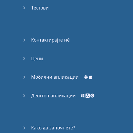
53
Тестови
54
55
Контактирајте нѐ
56
Цени
57
58
Мобилни апликации
59
Десктоп апликации
60
61
Како да започнете?