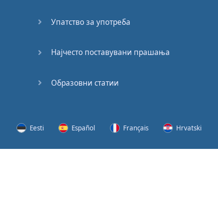
62
Упатство за употреба
63
64
Најчесто поставувани прашања
65
Образовни статии
66
67
Eesti
Español
Français
Hrvatski
68
Lietuvių
Latviešu
Slovenščina
Srpski
69
Svenska
Suomi
Українська
70