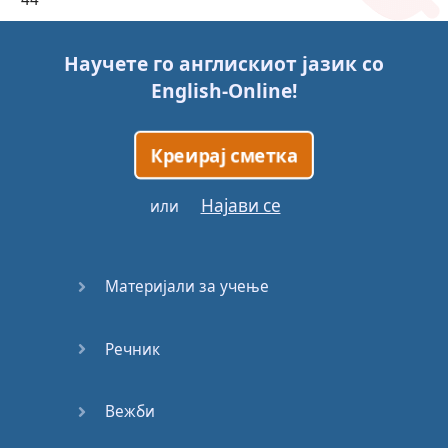
45
Научете го англискиот јазик со
English-Online
!
46
47
Креирај сметка
48
Најави се
или
49
Материјали за учење
50
Речник
51
52
Вежби