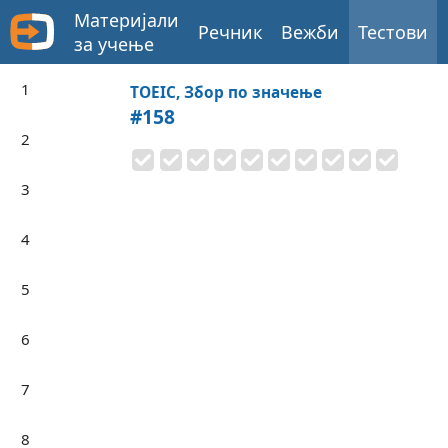
Материјали
Речник
Вежби
Тестови
за учење
1
TOEIC, Збор по значење
#158
2
3
4
5
6
7
8