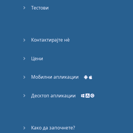
53
Тестови
54
55
Контактирајте нѐ
56
Цени
57
58
Мобилни апликации
59
Десктоп апликации
60
61
Како да започнете?