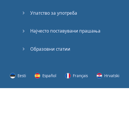
62
Упатство за употреба
63
64
Најчесто поставувани прашања
65
Образовни статии
66
67
Eesti
Español
Français
Hrvatski
68
Lietuvių
Latviešu
Slovenščina
Srpski
69
Svenska
Suomi
Українська
70