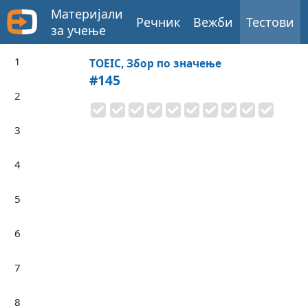
Материјали
Речник
Вежби
Тестови
за учење
1
TOEIC, Збор по значење
#145
2
3
4
5
6
7
8