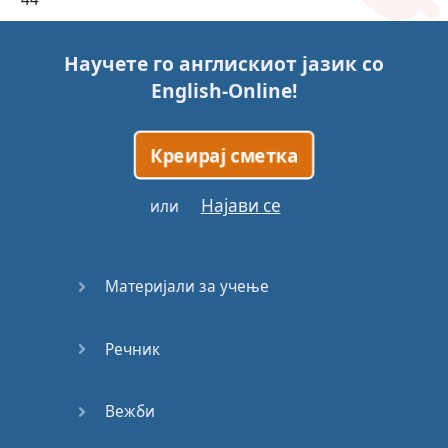
45
Научете го англискиот јазик со
English-Online
!
46
47
Креирај сметка
48
Најави се
или
49
Материјали за учење
50
Речник
51
52
Вежби