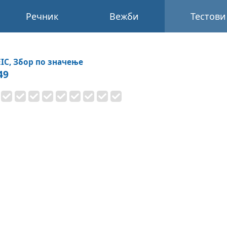
Речник
Вежби
Тестови
IC, Збор по значење
49