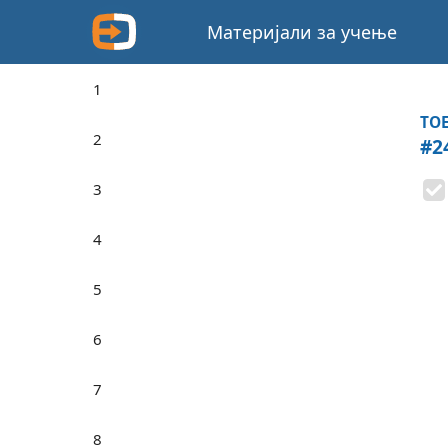
Материјали за учење
1
TOE
2
#2
3
4
5
6
7
8