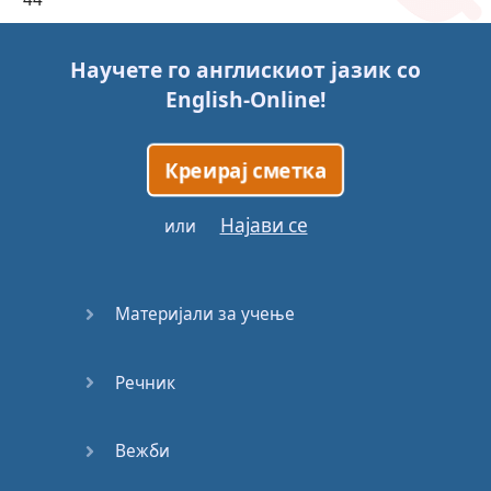
45
Научете го англискиот јазик со
English-Online
!
46
47
Креирај сметка
48
Најави се
или
49
Материјали за учење
50
Речник
51
52
Вежби