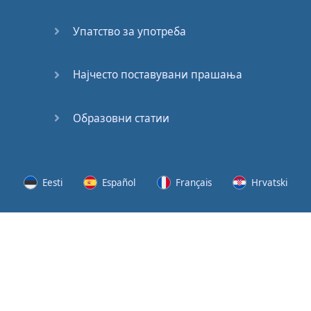
62
Упатство за употреба
63
64
Најчесто поставувани прашања
65
Образовни статии
66
67
Eesti
Español
Français
Hrvatski
68
Lietuvių
Latviešu
Slovenščina
Srpski
69
Svenska
Suomi
Українська
70