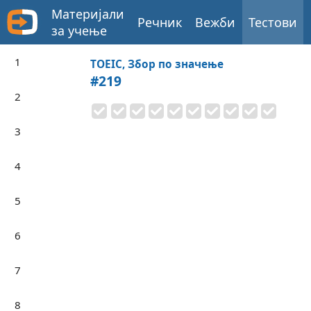
Материјали
Речник
Вежби
Тестови
за учење
1
TOEIC, Збор по значење
#219
2
3
4
5
6
7
8