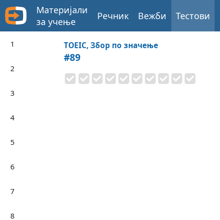
Материјали
Речник
Вежби
Тестови
за учење
1
TOEIC, Збор по значење
#89
2
3
4
5
6
7
8