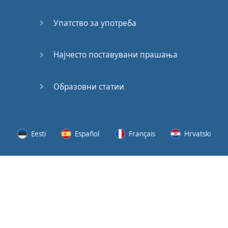
62
Упатство за употреба
63
64
Најчесто поставувани прашања
65
Образовни статии
66
67
Eesti
Español
Français
Hrvatski
68
Lietuvių
Latviešu
Slovenščina
Srpski
69
Svenska
Suomi
Українська
70