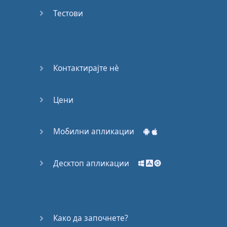
53
Тестови
54
55
Контактирајте нѐ
56
Цени
57
58
Мобилни апликации
59
Десктоп апликации
60
61
Како да започнете?