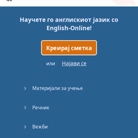
45
Научете го англискиот јазик со
English-Online
!
46
47
Креирај сметка
48
Најави се
или
49
Материјали за учење
50
Речник
51
52
Вежби