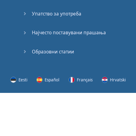
62
Упатство за употреба
63
64
Најчесто поставувани прашања
65
Образовни статии
66
67
Eesti
Español
Français
Hrvatski
68
Lietuvių
Latviešu
Slovenščina
Srpski
69
Svenska
Suomi
Українська
70