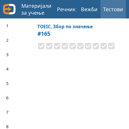
Материјали
Речник
Вежби
Тестови
за учење
1
TOEIC, Збор по значење
#165
2
3
4
5
6
7
8