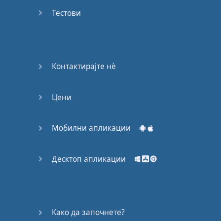
53
Тестови
54
55
Контактирајте нѐ
56
Цени
57
58
Мобилни апликации
59
Десктоп апликации
60
61
Како да започнете?