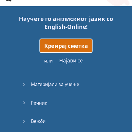
45
Научете го англискиот јазик со
English-Online
!
46
47
Креирај сметка
48
Најави се
или
49
Материјали за учење
50
Речник
51
52
Вежби