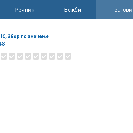
Речник
Вежби
Тестови
IC, Збор по значење
48