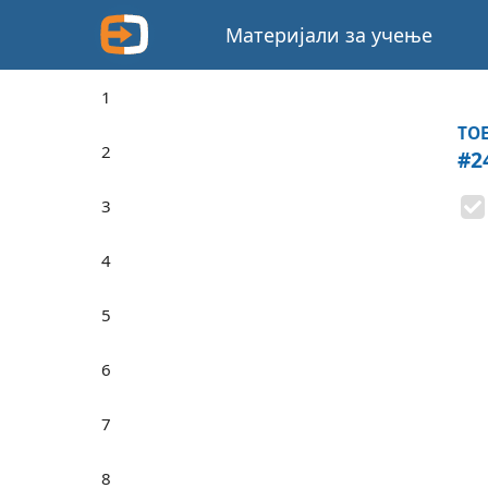
Материјали за учење
1
TOE
2
#2
3
4
5
6
7
8