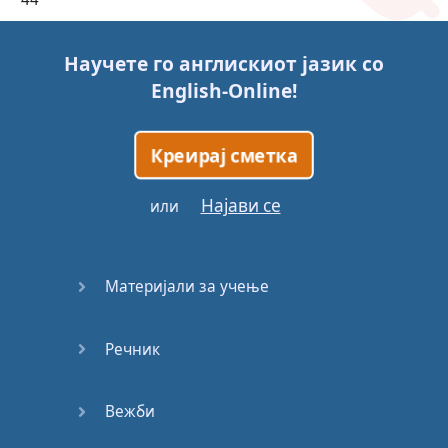
45
Научете го англискиот јазик со
English-Online
!
46
47
Креирај сметка
48
Најави се
или
49
Материјали за учење
50
Речник
51
52
Вежби