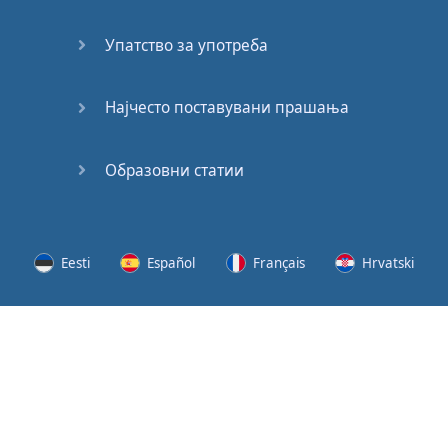
62
Упатство за употреба
63
64
Најчесто поставувани прашања
65
Образовни статии
66
67
Eesti
Español
Français
Hrvatski
68
Lietuvių
Latviešu
Slovenščina
Srpski
69
Svenska
Suomi
Українська
70