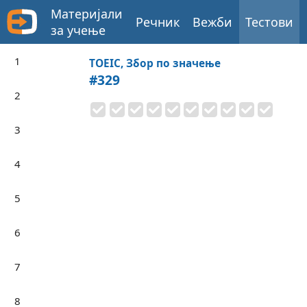
Материјали
Речник
Вежби
Тестови
за учење
1
TOEIC, Збор по значење
#329
2
3
4
5
6
7
8