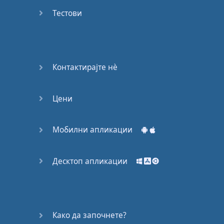
53
Тестови
54
55
Контактирајте нѐ
56
Цени
57
58
Мобилни апликации
59
Десктоп апликации
60
61
Како да започнете?