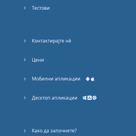
53
Тестови
54
55
Контактирајте нѐ
56
Цени
57
58
Мобилни апликации
59
Десктоп апликации
60
61
Како да започнете?