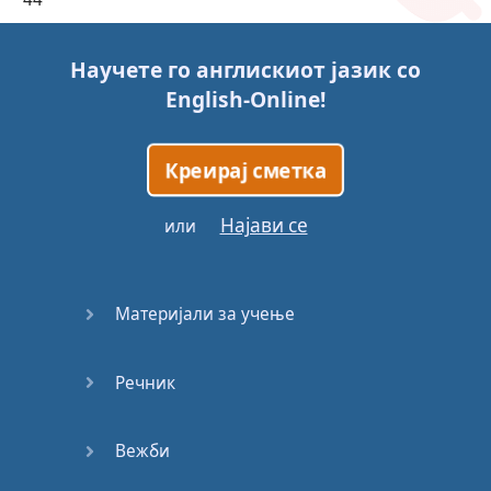
45
Научете го англискиот јазик со
English-Online
!
46
47
Креирај сметка
48
Најави се
или
49
Материјали за учење
50
Речник
51
52
Вежби