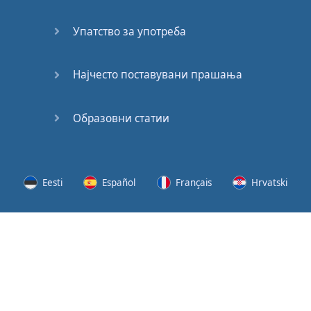
62
Упатство за употреба
63
64
Најчесто поставувани прашања
65
Образовни статии
66
67
Eesti
Español
Français
Hrvatski
68
Lietuvių
Latviešu
Slovenščina
Srpski
69
Svenska
Suomi
Українська
70