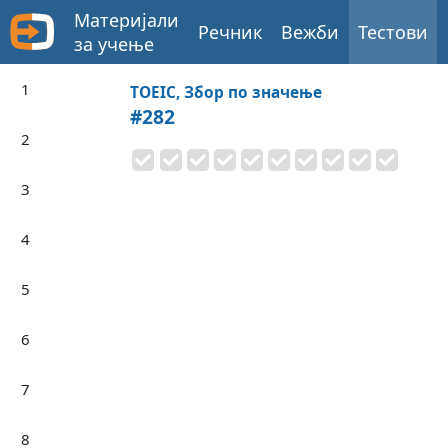
Материјали
Речник
Вежби
Тестови
за учење
1
TOEIC, Збор по значење
#282
2
3
4
5
6
7
8