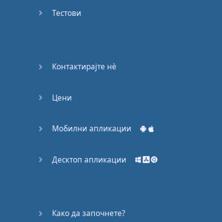
53
Тестови
54
55
Контактирајте нѐ
56
Цени
57
58
Мобилни апликации
59
Десктоп апликации
60
61
Како да започнете?