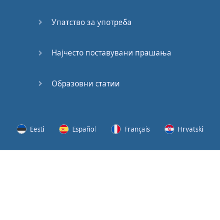
62
Упатство за употреба
63
64
Најчесто поставувани прашања
65
Образовни статии
66
67
Eesti
Español
Français
Hrvatski
68
Lietuvių
Latviešu
Slovenščina
Srpski
69
Svenska
Suomi
Українська
70