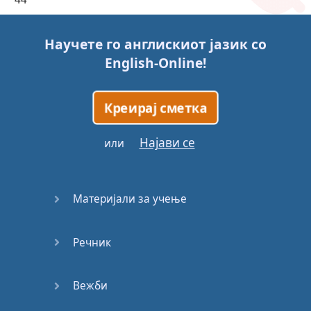
45
Научете го англискиот јазик со
English-Online
!
46
47
Креирај сметка
48
Најави се
или
49
Материјали за учење
50
Речник
51
52
Вежби