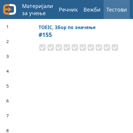
Материјали
Речник
Вежби
Тестови
за учење
1
TOEIC, Збор по значење
#155
2
3
4
5
6
7
8