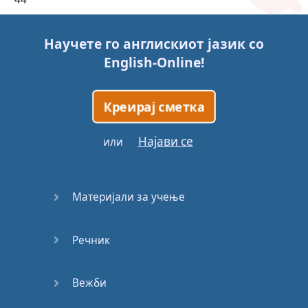
45
Научете го англискиот јазик со
English-Online
!
46
47
Креирај сметка
48
Најави се
или
49
Материјали за учење
50
Речник
51
52
Вежби