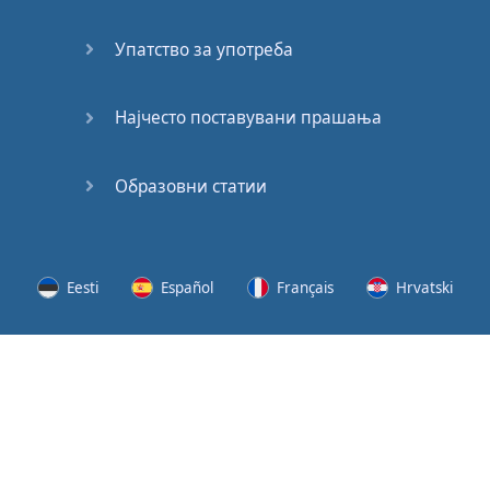
62
Упатство за употреба
63
64
Најчесто поставувани прашања
65
Образовни статии
66
67
Eesti
Español
Français
Hrvatski
68
Lietuvių
Latviešu
Slovenščina
Srpski
69
Svenska
Suomi
Українська
70