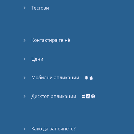
53
Тестови
54
55
Контактирајте нѐ
56
Цени
57
58
Мобилни апликации
59
Десктоп апликации
60
61
Како да започнете?