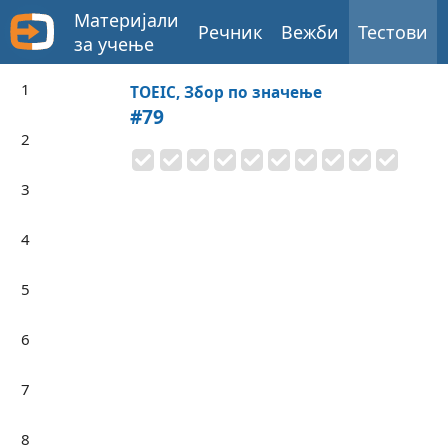
Материјали
Речник
Вежби
Тестови
за учење
1
TOEIC, Збор по значење
#79
2
3
4
5
6
7
8