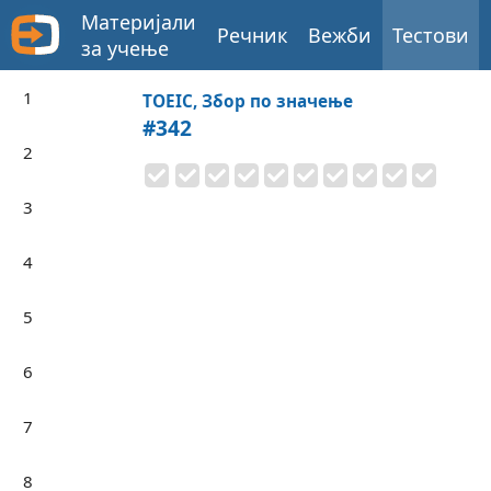
Материјали
Речник
Вежби
Тестови
за учење
1
TOEIC, Збор по значење
#342
2
3
4
5
6
7
8