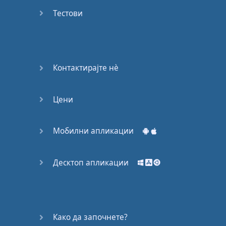
53
Тестови
54
55
Контактирајте нѐ
56
Цени
57
58
Мобилни апликации
59
Десктоп апликации
60
61
Како да започнете?