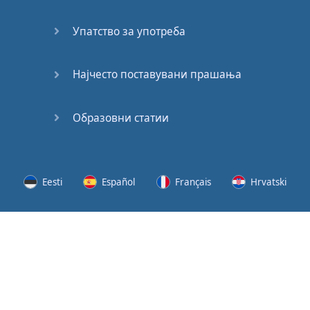
62
Упатство за употреба
63
64
Најчесто поставувани прашања
65
Образовни статии
66
67
Eesti
Español
Français
Hrvatski
68
Lietuvių
Latviešu
Slovenščina
Srpski
69
Svenska
Suomi
Українська
70