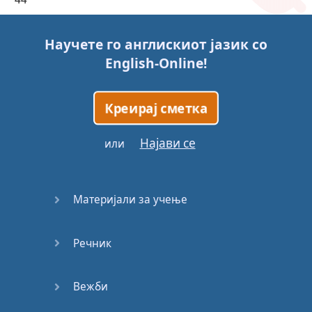
45
Научете го англискиот јазик со
English-Online
!
46
47
Креирај сметка
48
Најави се
или
49
Материјали за учење
50
Речник
51
52
Вежби