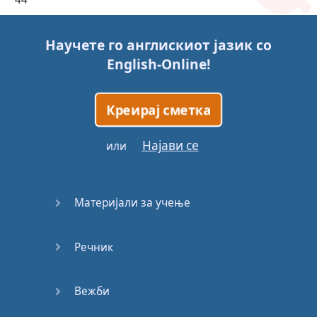
45
Научете го англискиот јазик со
English-Online
!
46
47
Креирај сметка
48
Најави се
или
49
Материјали за учење
50
Речник
51
52
Вежби