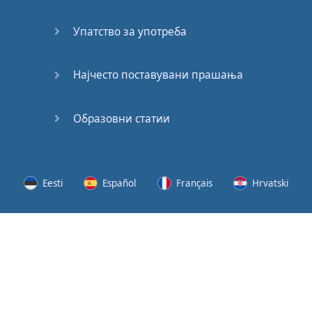
62
Упатство за употреба
63
64
Најчесто поставувани прашања
65
Образовни статии
66
67
Eesti
Español
Français
Hrvatski
68
Lietuvių
Latviešu
Slovenščina
Srpski
69
Svenska
Suomi
Українська
70