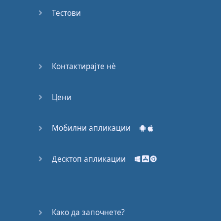
53
Тестови
54
55
Контактирајте нѐ
56
Цени
57
58
Мобилни апликации
59
Десктоп апликации
60
61
Како да започнете?