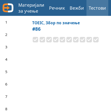
Материјали
Речник
Вежби
Тестови
за учење
1
TOEIC, Збор по значење
#86
2
3
4
5
6
7
8