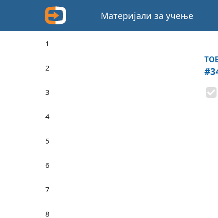
Материјали за учење
1
TOE
2
#3
3
4
5
6
7
8