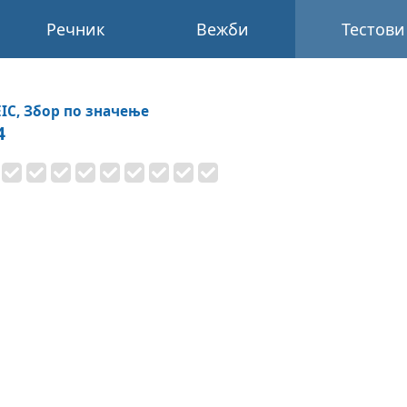
Речник
Вежби
Тестови
IC, Збор по значење
4