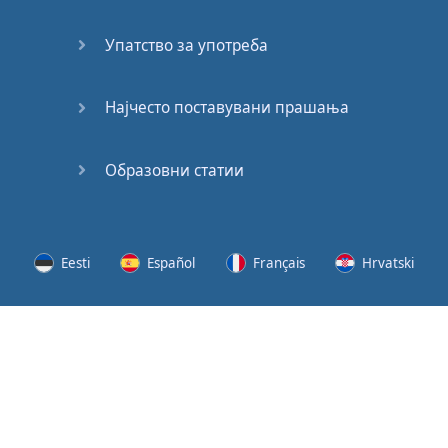
62
Упатство за употреба
63
64
Најчесто поставувани прашања
65
Образовни статии
66
67
Eesti
Español
Français
Hrvatski
68
Lietuvių
Latviešu
Slovenščina
Srpski
69
Svenska
Suomi
Українська
70