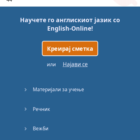
45
Научете го англискиот јазик со
English-Online
!
46
47
Креирај сметка
48
Најави се
или
49
Материјали за учење
50
Речник
51
52
Вежби