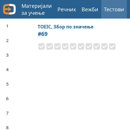
Материјали
Речник
Вежби
Тестови
за учење
1
TOEIC, Збор по значење
#69
2
3
4
5
6
7
8