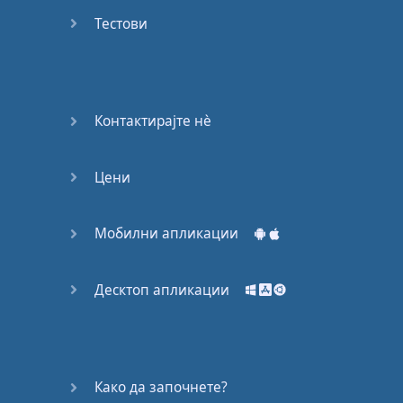
53
Тестови
54
55
Контактирајте нѐ
56
Цени
57
58
Мобилни апликации
59
Десктоп апликации
60
61
Како да започнете?