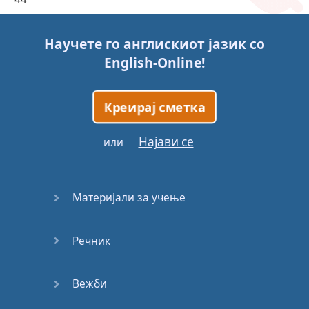
45
Научете го англискиот јазик со
English-Online
!
46
47
Креирај сметка
48
Најави се
или
49
Материјали за учење
50
Речник
51
52
Вежби