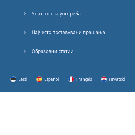
62
Упатство за употреба
63
64
Најчесто поставувани прашања
65
Образовни статии
66
67
Eesti
Español
Français
Hrvatski
68
Lietuvių
Latviešu
Slovenščina
Srpski
69
Svenska
Suomi
Українська
70