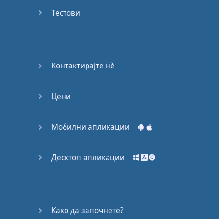
53
Тестови
54
55
Контактирајте нѐ
56
Цени
57
58
Мобилни апликации
59
Десктоп апликации
60
61
Како да започнете?