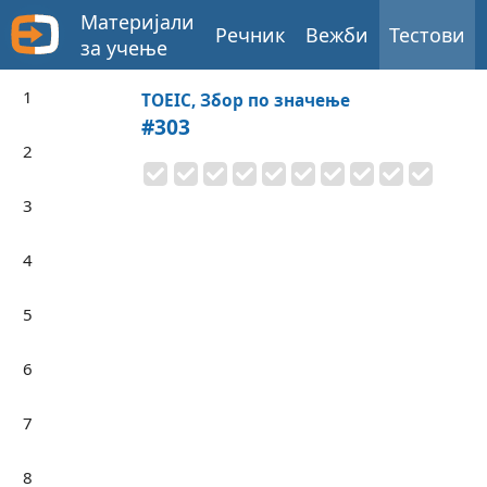
Материјали
Речник
Вежби
Тестови
за учење
1
TOEIC, Збор по значење
#303
2
3
4
5
6
7
8