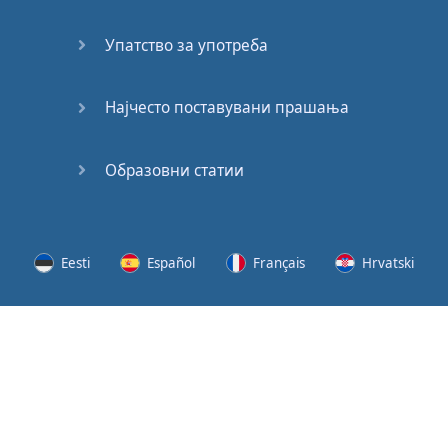
62
Упатство за употреба
63
64
Најчесто поставувани прашања
65
Образовни статии
66
67
Eesti
Español
Français
Hrvatski
68
Lietuvių
Latviešu
Slovenščina
Srpski
69
Svenska
Suomi
Українська
70