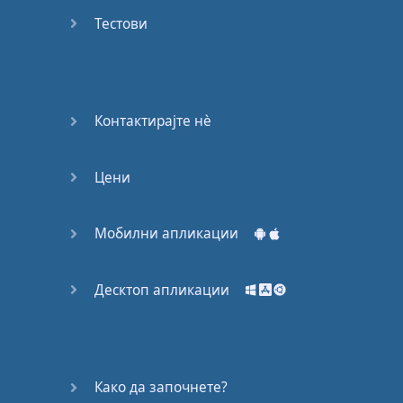
53
Тестови
54
55
Контактирајте нѐ
56
Цени
57
58
Мобилни апликации
59
Десктоп апликации
60
61
Како да започнете?