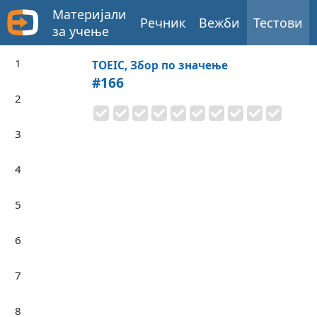
Материјали
Речник
Вежби
Тестови
за учење
1
TOEIC, Збор по значење
#166
2
3
4
5
6
7
8