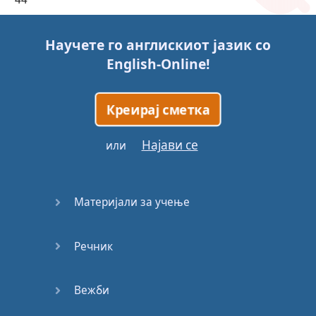
45
Научете го англискиот јазик со
English-Online
!
46
47
Креирај сметка
48
Најави се
или
49
Материјали за учење
50
Речник
51
52
Вежби