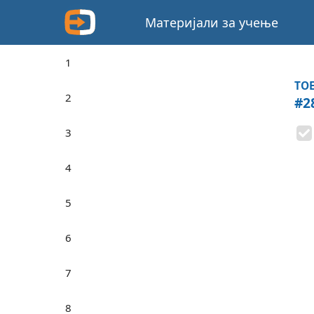
Материјали за учење
1
TOE
2
#2
3
4
5
6
7
8