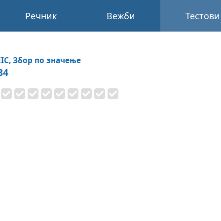
Речник
Вежби
Тестови
IC, Збор по значење
84