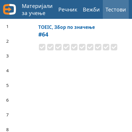
Материјали
Речник
Вежби
Тестови
за учење
1
TOEIC, Збор по значење
#64
2
3
4
5
6
7
8