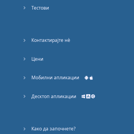
53
Тестови
54
55
Контактирајте нѐ
56
Цени
57
58
Мобилни апликации
59
Десктоп апликации
60
61
Како да започнете?