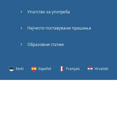
62
Упатство за употреба
63
64
Најчесто поставувани прашања
65
Образовни статии
66
67
Eesti
Español
Français
Hrvatski
68
Lietuvių
Latviešu
Slovenščina
Srpski
69
Svenska
Suomi
Українська
70