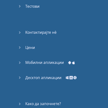
53
Тестови
54
55
Контактирајте нѐ
56
Цени
57
58
Мобилни апликации
59
Десктоп апликации
60
61
Како да започнете?