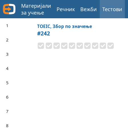
Материјали
Речник
Вежби
Тестови
за учење
1
TOEIC, Збор по значење
#242
2
3
4
5
6
7
8