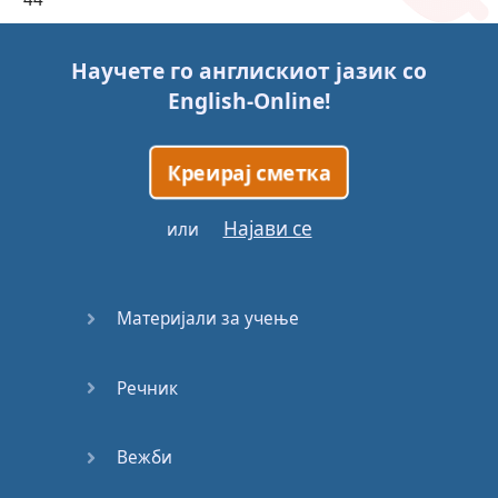
45
Научете го англискиот јазик со
English-Online
!
46
47
Креирај сметка
48
Најави се
или
49
Материјали за учење
50
Речник
51
52
Вежби