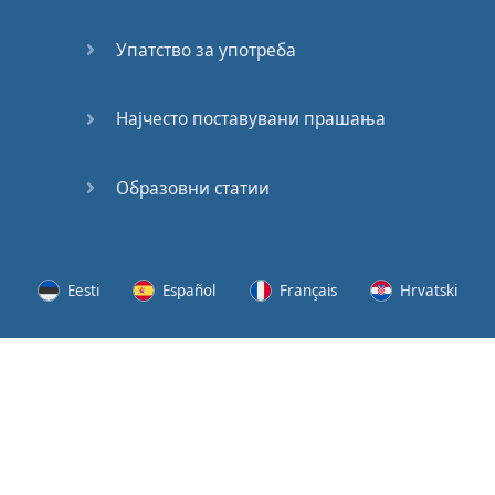
62
Упатство за употреба
63
64
Најчесто поставувани прашања
65
Образовни статии
66
67
Eesti
Español
Français
Hrvatski
68
Lietuvių
Latviešu
Slovenščina
Srpski
69
Svenska
Suomi
Українська
70