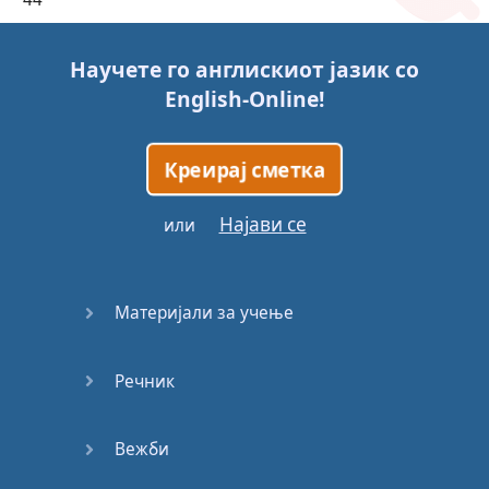
45
Научете го англискиот јазик со
English-Online
!
46
47
Креирај сметка
48
Најави се
или
49
Материјали за учење
50
Речник
51
52
Вежби