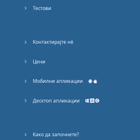
53
Тестови
54
55
Контактирајте нѐ
56
Цени
57
58
Мобилни апликации
59
Десктоп апликации
60
61
Како да започнете?