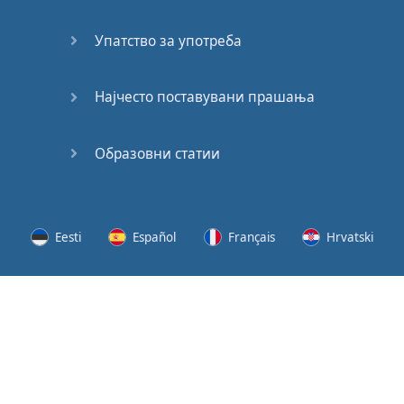
62
Упатство за употреба
63
64
Најчесто поставувани прашања
65
Образовни статии
66
67
Eesti
Español
Français
Hrvatski
68
Lietuvių
Latviešu
Slovenščina
Srpski
69
Svenska
Suomi
Українська
70