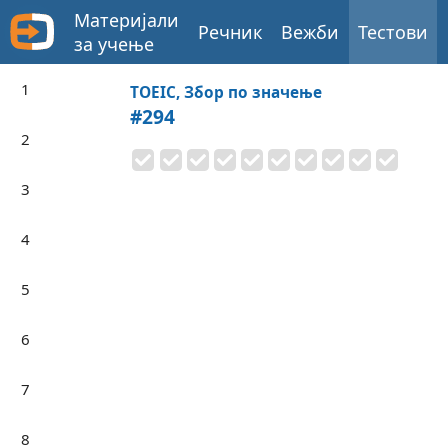
Материјали
Речник
Вежби
Тестови
за учење
1
TOEIC, Збор по значење
#294
2
3
4
5
6
7
8