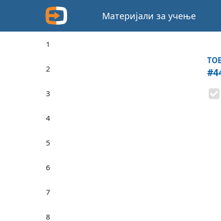
Материјали за учење
1
TOE
2
#4
3
4
5
6
7
8