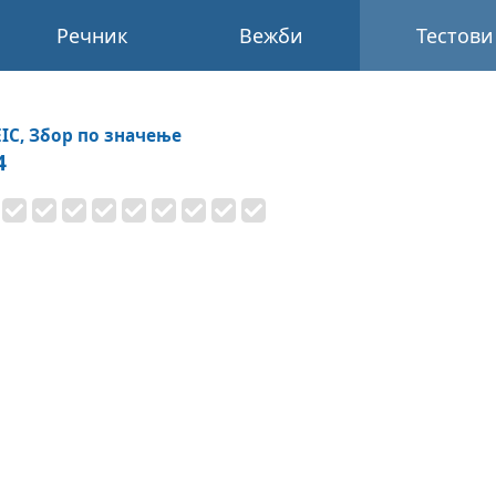
Речник
Вежби
Тестови
IC, Збор по значење
4