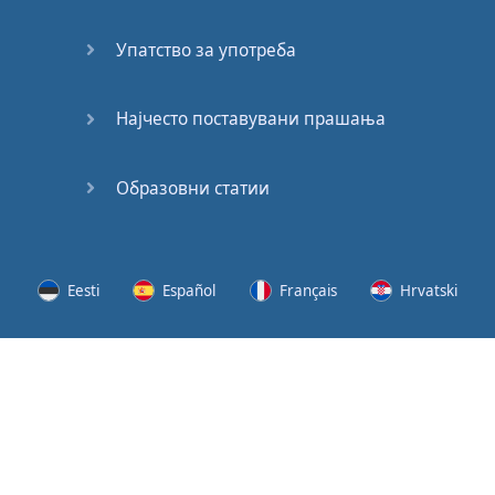
62
Упатство за употреба
63
64
Најчесто поставувани прашања
65
Образовни статии
66
67
Eesti
Español
Français
Hrvatski
68
Lietuvių
Latviešu
Slovenščina
Srpski
69
Svenska
Suomi
Українська
70