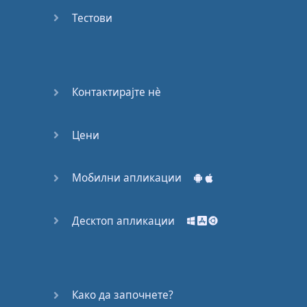
53
Тестови
54
55
Контактирајте нѐ
56
Цени
57
58
Мобилни апликации
59
Десктоп апликации
60
61
Како да започнете?