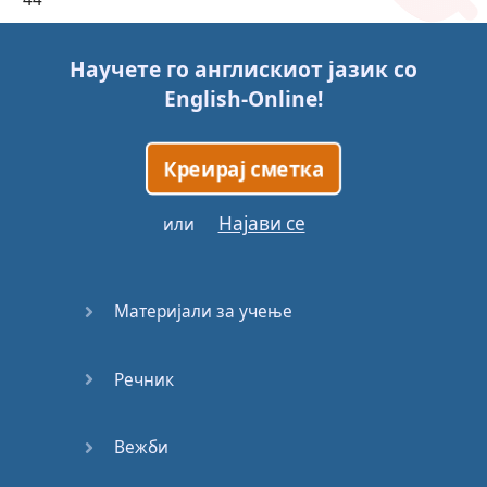
45
Научете го англискиот јазик со
English-Online
!
46
47
Креирај сметка
48
Најави се
или
49
Материјали за учење
50
Речник
51
52
Вежби