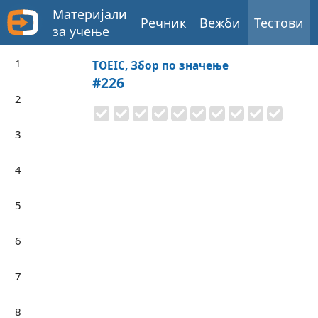
Материјали
Речник
Вежби
Тестови
за учење
1
TOEIC, Збор по значење
#226
2
3
4
5
6
7
8