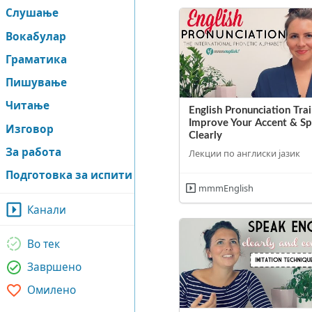
Слушање
Вокабулар
Граматика
Пишување
Читање
English Pronunciation Trai
Improve Your Accent & S
Изговор
Clearly
За работа
Лекции по англиски јазик
Подготовка за испити
mmmEnglish
Канали
Во тек
Завршено
Омилено