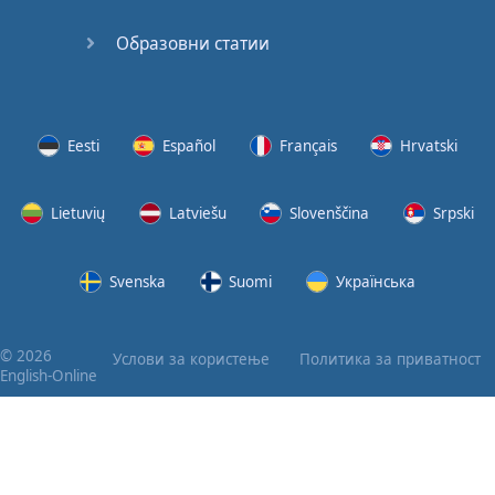
Образовни статии
Eesti
Español
Français
Hrvatski
Lietuvių
Latviešu
Slovenščina
Srpski
Svenska
Suomi
Українська
© 2026
Услови за користење
Политика за приватност
English-Online