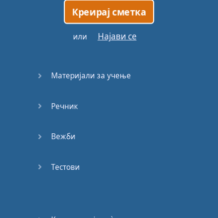
Креирај сметка
Најави се
или
Материјали за учење
Речник
Вежби
Тестови