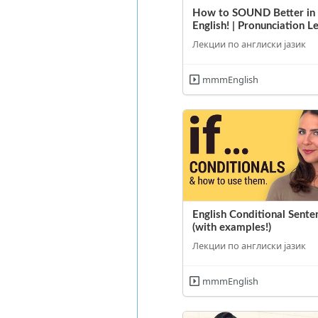
How to SOUND Better in
English! | Pronunciation L
Лекции по англиски јазик
mmmEnglish
English Conditional Sente
(with examples!)
Лекции по англиски јазик
mmmEnglish