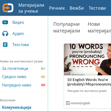
Материјали
Речник
Вежби
Тестови
за учење
Видео
Популарни
Нови
материјали
материја
Аудио
Текстови
Ниво на англискиот јазик
За почетници
Средно ниво
10 English Words You're
Напредно ниво
(probably) Mispronouncin
Лекции по англиски јазик
Вештини
mmmEnglish
Комуникација