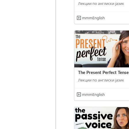
Лекции по англиски јазик
mmmEnglish
The Present Perfect Tense
Лекции по англиски јазик
mmmEnglish