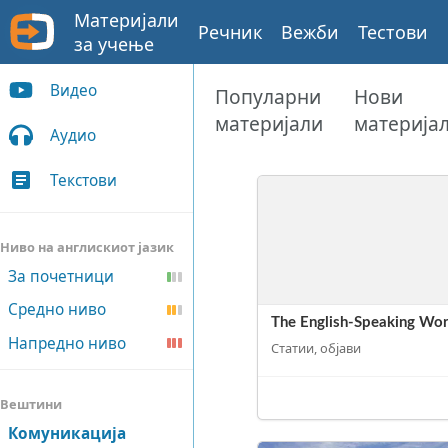
Материјали
Речник
Вежби
Тестови
за учење
Видео
Популарни
Нови
материјали
материја
Аудио
Текстови
Ниво на англискиот јазик
За почетници
Средно ниво
The English-Speaking Wor
Напредно ниво
Статии, објави
Вештини
Комуникација