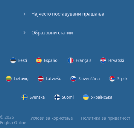
Најчесто поставувани прашања
Образовни статии
Eesti
Español
Français
Hrvatski
Lietuvių
Latviešu
Slovenščina
Srpski
Svenska
Suomi
Українська
© 2026
Услови за користење
Политика за приватност
English-Online