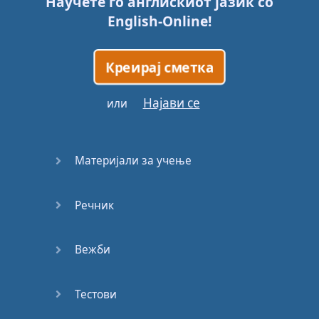
Научете го англискиот јазик со
English-Online
!
Креирај сметка
Најави се
или
Материјали за учење
Речник
Вежби
Тестови