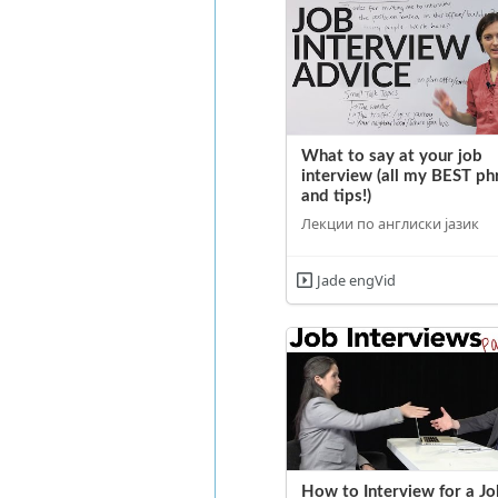
What to say at your job
interview (all my BEST ph
and tips!)
Лекции по англиски јазик
Jade engVid
How to Interview for a Jo