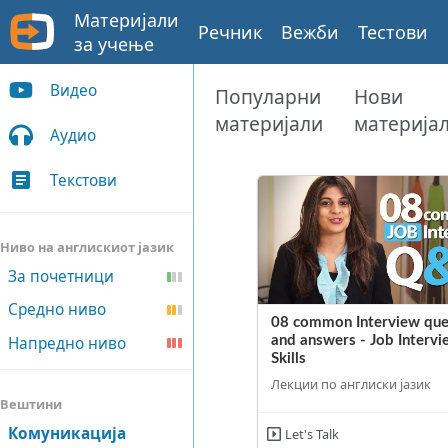
Материјали
Речник
Вежби
Тестови
за учење
Видео
Популарни
Нови
материјали
материја
Аудио
Текстови
Ниво на англискиот јазик
За почетници
Средно ниво
08 common Interview que
Напредно ниво
and answers - Job Intervi
Skills
Лекции по англиски јазик
Вештини
Комуникација
Let's Talk