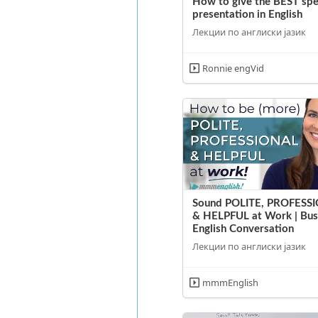
How to give the BEST spe
presentation in English
Лекции по англиски јазик
Ronnie engVid
Sound POLITE, PROFESS
& HELPFUL at Work | Bus
English Conversation
Лекции по англиски јазик
mmmEnglish