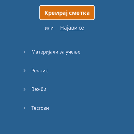
Креирај сметка
Најави се
или
Материјали за учење
Речник
Вежби
Тестови