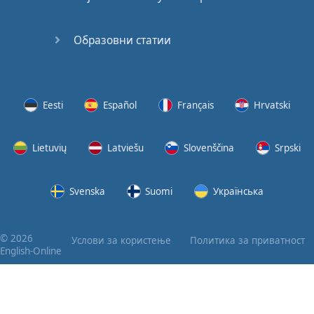
Образовни статии
Eesti
Español
Français
Hrvatski
Lietuvių
Latviešu
Slovenščina
Srpski
Svenska
Suomi
Українська
© 2026
Услови за користење
Политика за приватност
English-Online