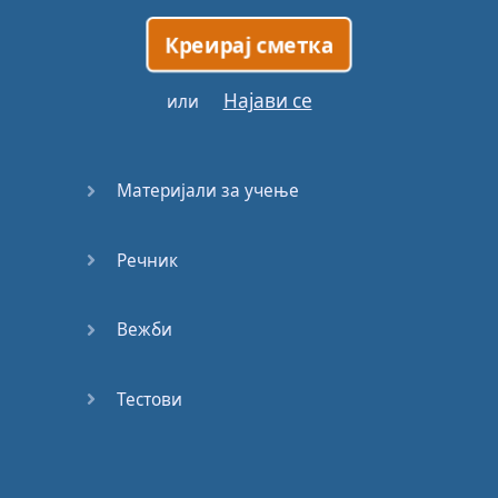
Креирај сметка
Најави се
или
Материјали за учење
Речник
Вежби
Тестови