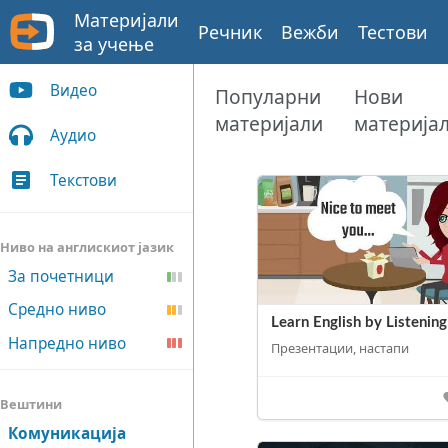
Материјали
Речник
Вежби
Тестови
за учење
Видео
Популарни
Нови
материјали
материја
Аудио
Текстови
Ниво на англискиот јазик
За почетници
Средно ниво
Learn English by Listening
Напредно ниво
Презентации, настапи
Вештини
Комуникација