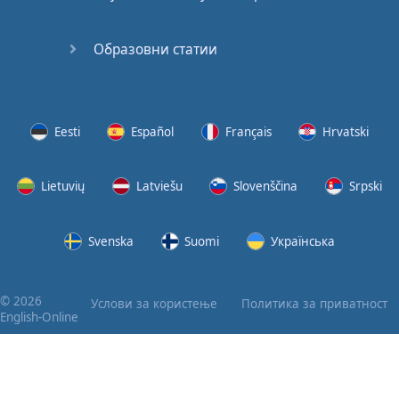
Образовни статии
Eesti
Español
Français
Hrvatski
Lietuvių
Latviešu
Slovenščina
Srpski
Svenska
Suomi
Українська
© 2026
Услови за користење
Политика за приватност
English-Online