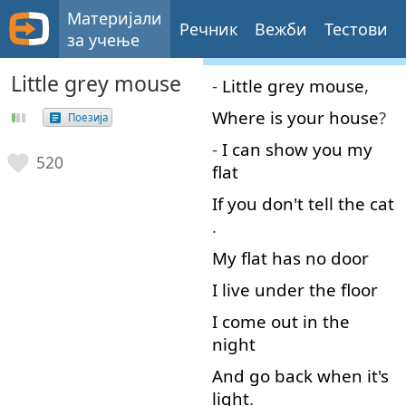
Материјали
Речник
Вежби
Тестови
за учење
Little grey mouse
-
Little
grey
mouse
,
Where
is
your
house
?
Поезија
-
I
can
show
you
my
520
flat
If
you
don't
tell
the
cat
.
My
flat
has
no
door
I
live
under
the
floor
I
come out
in
the
night
And
go back
when
it's
light
.