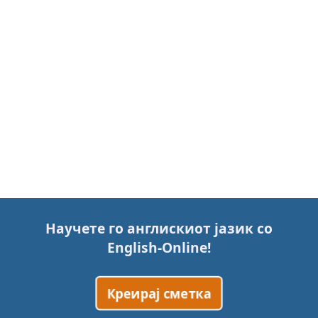
Научете го англискиот јазик со
English-Online
!
Креирај сметка