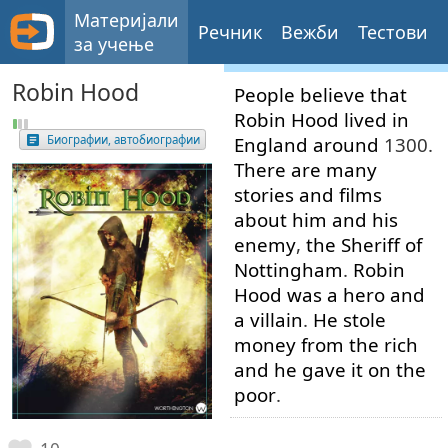
Материјали
Речник
Вежби
Тестови
за учење
Robin Hood
People
believe
that
Robin
Hood
lived
in
England
around
1300.
Биографии, автобиографии
There
are
many
stories
and
films
about
him
and
his
enemy
,
the
Sheriff
of
Nottingham
.
Robin
Hood
was
a
hero
and
a
villain
.
He
stole
money
from
the
rich
and
he
gave
it
on
the
poor
.