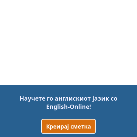
Научете го англискиот јазик со
English-Online
!
Креирај сметка