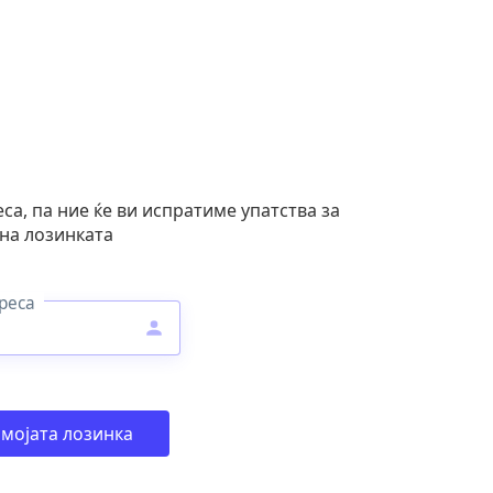
са, па ние ќе ви испратиме упатства за
на лозинката
реса
 мојата лозинка