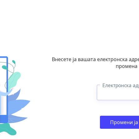
Внесете ја вашата електронска адре
промена 
Електронска ад
Промени ја